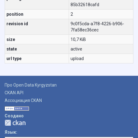
85b32618cafd
position
2
revision id
9c0f5cda-a7f8-4226-b906-
7fa58ec36cec
size
10,7 KiB
state
active
url type
upload
Про Open Data Kyrgyzstan
CKAN API
Ассоциация CKAN
Создано
Язык