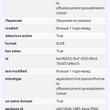
ts-
officedocument.spreadsheetm
l.sheet
Лицензия
Лицензия не указана
created
больше 1 года назад
datastore active
True
format
XLSX
has views
True
id
6ac9b552-fbcf-4333-8fcd-
7b5d31a9ba7c
last modified
больше 1 года назад
mimetype
application/vnd.openxmlforma
ts-
officedocument.spreadsheetm
l.sheet
on same domain
True
package id
ceb1d5eb-fd85-4aca-9366-