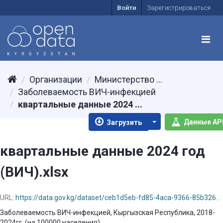
Войти
Зарегистрироваться
Организации
Министерство ...
Заболеваемость ВИЧ-инфекцией
квартальные данные 2024 ...
Данные AP
Загрузить
квартальные данные 2024 год
(ВИЧ).xlsx
URL:
https://data.gov.kg/dataset/ceb1d5eb-fd85-4aca-9366-85b32618cafd/resource/6ac9b552-fbcf-4333-8fcd-7b5d31a9ba7c/download/-24-.xlsx
Заболеваемость ВИЧ-инфекцией, Кыргызская Республика, 2018-
2024гг. (на 100000 населения)