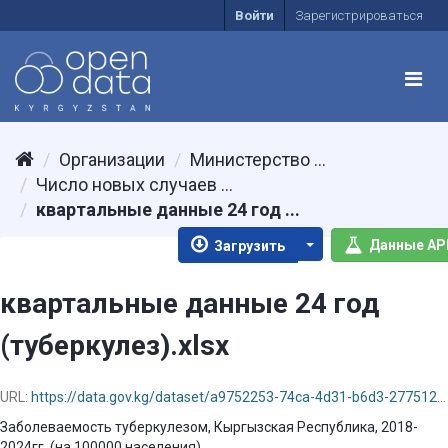
Войти
Зарегистрироваться
Организации
Министерство ...
Число новых случаев ...
квартальные данные 24 год ...
Данные AP
Загрузить
квартальные данные 24 год
(туберкулез).xlsx
URL:
https://data.gov.kg/dataset/a9752253-74ca-4d31-b6d3-277512a92aa3/resource/5c1d03db-c0e9-4d52-9919-d15e20539096/download/-24-.xlsx
Заболеваемость туберкулезом, Кыргызская Республика, 2018-
2024гг. (на 100000 населения)