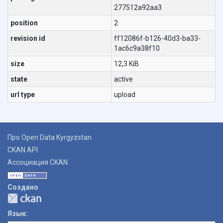
277512a92aa3
position
2
revision id
ff12086f-b126-40d3-ba33-
1ac6c9a38f10
size
12,3 KiB
state
active
url type
upload
Про Open Data Kyrgyzstan
CKAN API
Ассоциация CKAN
Создано
Язык