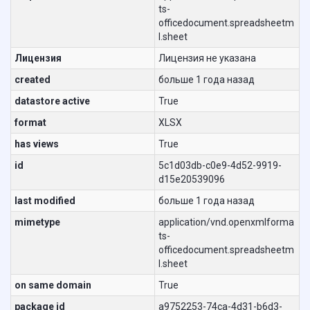
ts-
officedocument.spreadsheetm
l.sheet
Лицензия
Лицензия не указана
created
больше 1 года назад
datastore active
True
format
XLSX
has views
True
id
5c1d03db-c0e9-4d52-9919-
d15e20539096
last modified
больше 1 года назад
mimetype
application/vnd.openxmlforma
ts-
officedocument.spreadsheetm
l.sheet
on same domain
True
package id
a9752253-74ca-4d31-b6d3-