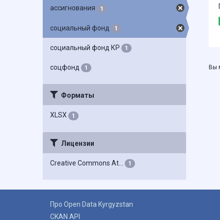
ассигнования
1
социальный фонд
1
социальный фонд КР
1
соцфонд
Вы 
1
Форматы
XLSX
1
Лицензии
Creative Commons At...
1
Про Open Data Kyrgyzstan
CKAN API