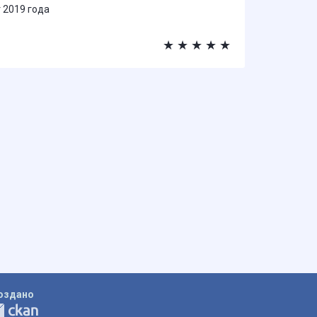
 2019 года
★
★
★
★
★
оздано