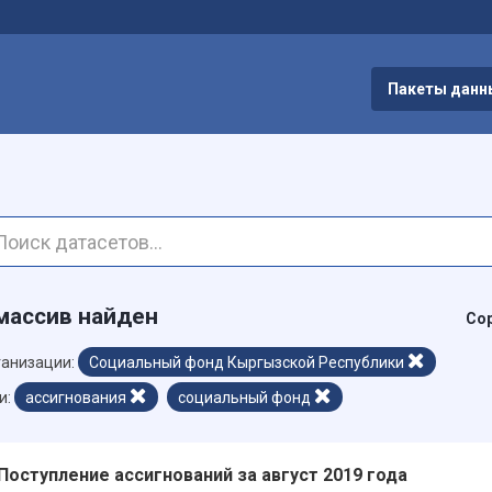
Пакеты данн
массив найден
Сор
анизации:
Социальный фонд Кыргызской Республики
и:
ассигнования
социальный фонд
Поступление ассигнований за август 2019 года