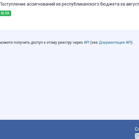
Поступление ассигнований из республиканского бюджета за август
XLSX
можете получить доступ к этому реестру через
API
(see
Документация API
).
С