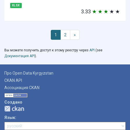
XLSX
3.33
★
★
★
★
★
1
2
»
Вы можете получить доступ к этому реестру через
API
(see
Документация API
).
Про Open Data Kyrgyzstan
CKAN API
Ассоциация CKAN
Создано
Язык