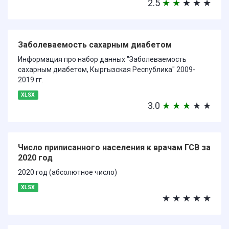
2.5
★
★
★
★
★
Заболеваемость сахарным диабетом
Информация про набор данных "Заболеваемость
сахарным диабетом, Кыргызская Республика" 2009-
2019 гг.
XLSX
3.0
★
★
★
★
★
Число приписанного населения к врачам ГСВ за
2020 год
2020 год (абсолютное число)
XLSX
★
★
★
★
★