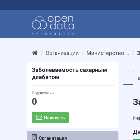
Организации
Министерство ...
З
Заболеваемость сахарным
диабетом
Подписчики
0
З
Написать
Инф
Да
Организация