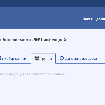
Пакеты данн
Заболеваемость ВИЧ-инфекцией
Набор данных
Группы
Динамика процесса
re are no groups associated with this dataset