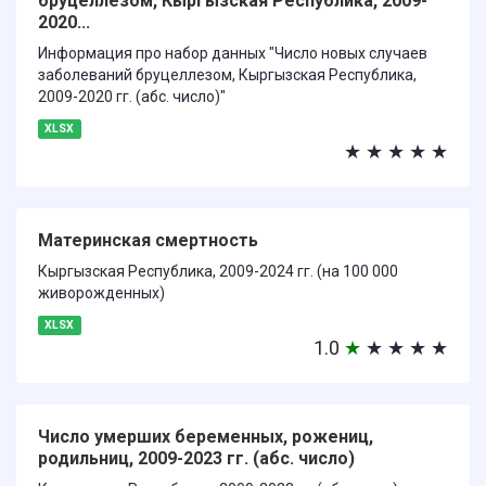
бруцеллезом, Кыргызская Республика, 2009-
2020...
Информация про набор данных "Число новых случаев
заболеваний бруцеллезом, Кыргызская Республика,
2009-2020 гг. (абс. число)"
XLSX
★
★
★
★
★
Материнская смертность
Кыргызская Республика, 2009-2024 гг. (на 100 000
живорожденных)
XLSX
1.0
★
★
★
★
★
Число умерших беременных, рожениц,
родильниц, 2009-2023 гг. (абс. число)