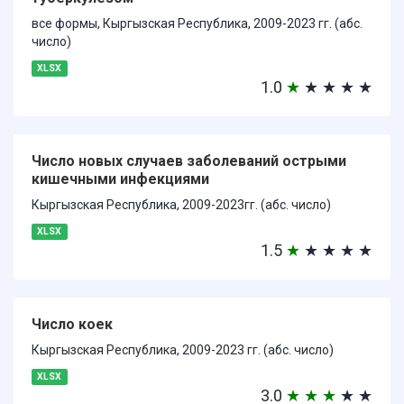
все формы, Кыргызская Республика, 2009-2023 гг. (абс.
число)
XLSX
1.0
★
★
★
★
★
Число новых случаев заболеваний острыми
кишечными инфекциями
Кыргызская Республика, 2009-2023гг. (абс. число)
XLSX
1.5
★
★
★
★
★
Число коек
Кыргызская Республика, 2009-2023 гг. (абс. число)
XLSX
3.0
★
★
★
★
★